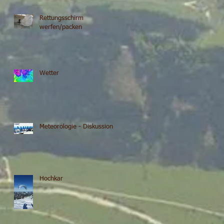
Rettungsschirm
werfen/packen
Wetter
Meteorologie - Diskussion
Hochkar